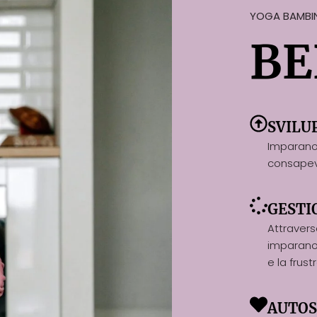
YOGA BAMBIN
BE
SVILU
Imparano 
consapevo
GESTI
Attravers
imparano 
e la frust
AUTOS