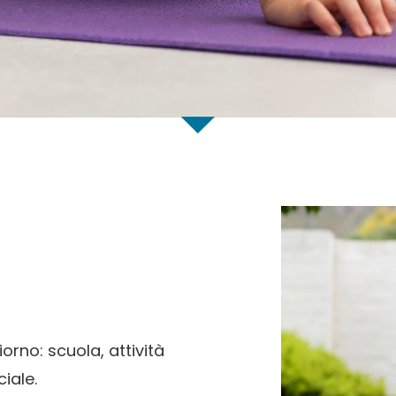
orno: scuola, attività
iale.