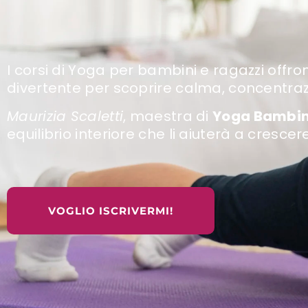
I corsi di Yoga per bambini e ragazzi offro
divertente per scoprire calma, concentra
Maurizia Scaletti
, maestra di
Yoga Bambin
equilibrio interiore che li aiuterà a crescer
VOGLIO ISCRIVERMI!