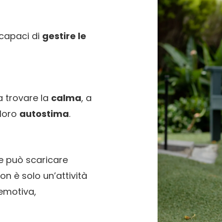
ncapaci di
gestire le
a trovare la
calma
, a
 loro
autostima
.
he può scaricare
on è solo un’attività
emotiva,